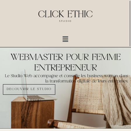
Aller
au
contenu
Menu
WEBMASTER POUR FEMME
ENTREPRENEUR
Le Studio Web accompagne et conseille les business woman dans
la transformation digitale de leurs entreprises.
DECOUVRIR LE STUDIO